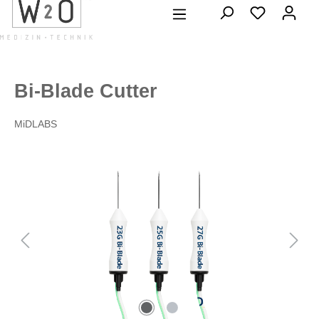
alt springen
Bi-Blade Cutter
MiDLABS
Bildergalerie überspringen