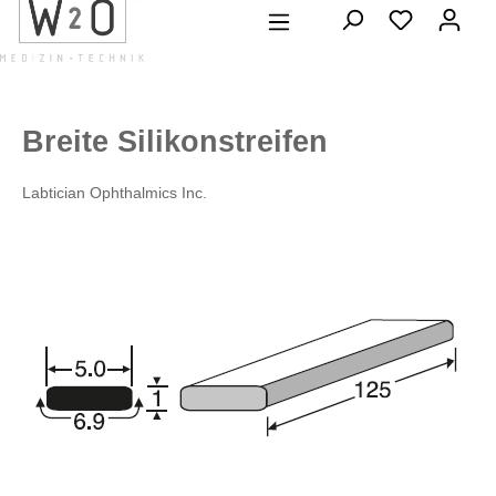
alt springen
Breite Silikonstreifen
Labtician Ophthalmics Inc.
Bildergalerie überspringen