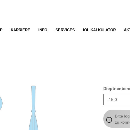
P
KARRIERE
INFO
SERVICES
IOL KALKULATOR
AK
Dioptrienber
Bitte lo
zu könn