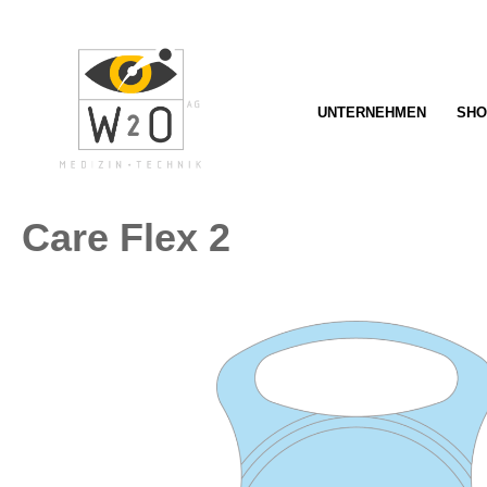
springen
Zur Hauptnavigation springen
UNTERNEHMEN
SHO
Care Flex 2
Bildergalerie überspringen