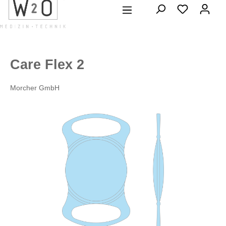
alt springen
Care Flex 2
Morcher GmbH
Bildergalerie überspringen