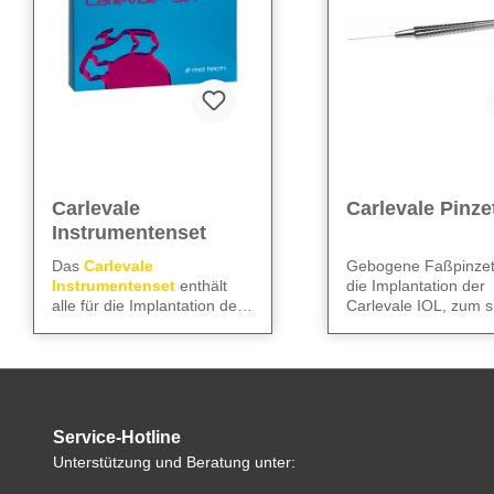
Carlevale
Carlevale Pinze
Instrumentenset
Das
Carlevale
Gebogene Faßpinzett
Instrumentenset
enthält
die Implantation der
alle für die Implantation der
Carlevale IOL, zum s
Gerades MVR-
sklerafixierten
Greifen der Haptik mi
Messer
23 G
glatten, abgerundete
Carlevale IOL
Datenblatt
Vorderkammerka
Spitzen.
nüle
notwendigen Instrumente:
Das Set kann einmal
Gewinkeltes Slit-
verwendet werden.
Messer
2,75 mm
Service-Hotline
Gewinkeltes
Alle technischen Daten
Unterstützung und Beratung unter:
Tellermesser
2,0
finden Sie im
mm