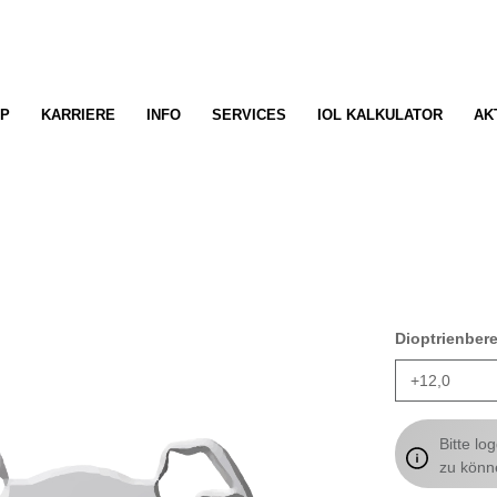
P
KARRIERE
INFO
SERVICES
IOL KALKULATOR
AK
Dioptrienber
Bitte lo
zu könn