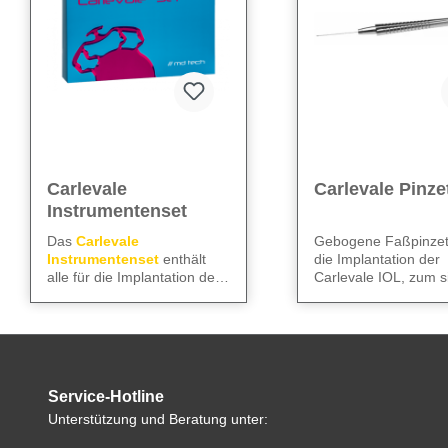
Carlevale
Carlevale Pinze
Instrumentenset
Das
Carlevale
Gebogene Faßpinzett
Instrumentenset
enthält
die Implantation der
alle für die Implantation der
Carlevale IOL, zum s
Gerades MVR-
sklerafixierten
Greifen der Haptik mi
Messer
23 G
glatten, abgerundete
Carlevale IOL
Datenblatt
Vorderkammerka
Spitzen.
nüle
notwendigen Instrumente:
Das Set kann einmal
Gewinkeltes Slit-
verwendet werden.
Messer
2,75 mm
Service-Hotline
Gewinkeltes
Alle technischen Daten
Unterstützung und Beratung unter:
Tellermesser
2,0
finden Sie im
mm