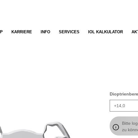
P
KARRIERE
INFO
SERVICES
IOL KALKULATOR
AK
Dioptrienber
Bitte lo
zu könn