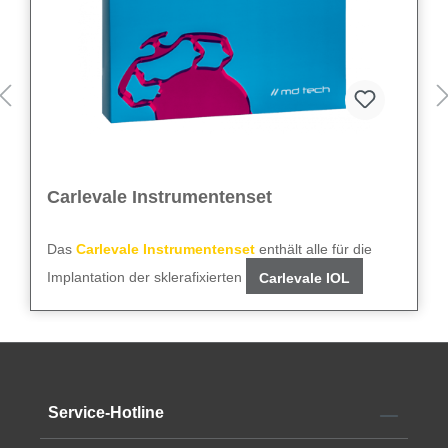
Carlevale Instrumentenset
Das
Carlevale Instrumentenset
enthält alle für die
Implantation der sklerafixierten
Carlevale IOL
notwendigen Instrumente:
Gerades MVR-Messer
23 G
Vorderkammerkanüle
Gewinkeltes Slit-Messer
2,75 mm
Gewinkeltes Tellermesser
2,0 mm
Das Set kann einmal verwendet werden.
Skleralmarker
1,5/3,5 mm
Service-Hotline
Pinzette
Alle technischen Daten finden Sie im
Datenblatt