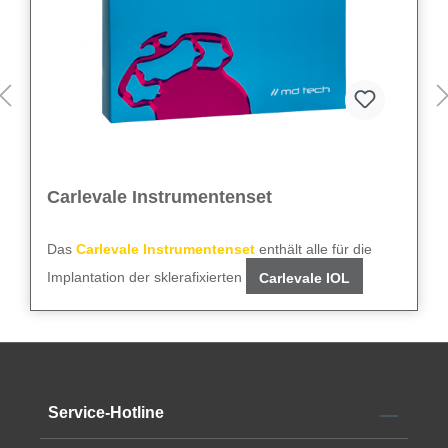
Carlevale Instrumentenset
Das
Carlevale Instrumentenset
enthält alle für die
Implantation der sklerafixierten
Carlevale IOL
notwendigen Instrumente:
Gerades MVR-Messer
23 G
Vorderkammerkanüle
Gewinkeltes Slit-Messer
2,75 mm
Gewinkeltes Tellermesser
2,0 mm
Das Set kann einmal verwendet werden.
Skleralmarker
1,5/3,5 mm
Service-Hotline
Pinzette
Alle technischen Daten finden Sie im
Datenblatt