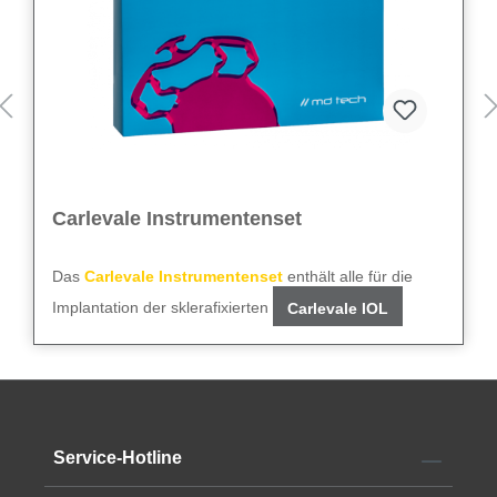
Carlevale Instrumentenset
Das
Carlevale Instrumentenset
enthält alle für die
Implantation der sklerafixierten
Carlevale IOL
notwendigen Instrumente:
Gerades MVR-Messer
23 G
Vorderkammerkanüle
Gewinkeltes Slit-Messer
2,75 mm
Gewinkeltes Tellermesser
2,0 mm
Das Set kann einmal verwendet werden.
Skleralmarker
1,5/3,5 mm
Service-Hotline
Pinzette
Alle technischen Daten finden Sie im
Datenblatt