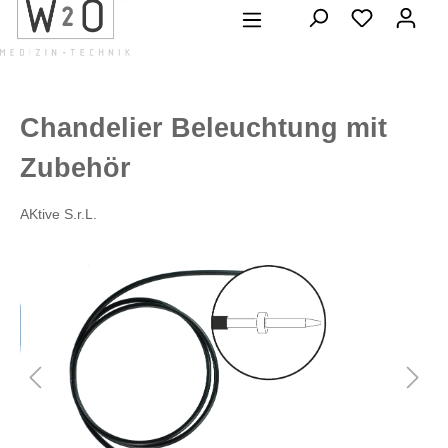
alt springen
Chandelier Beleuchtung mit
Zubehör
AKtive S.r.L.
Bildergalerie überspringen