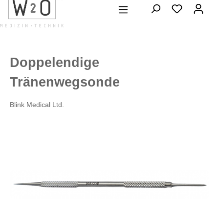
alt springen
Doppelendige
Tränenwegsonde
Blink Medical Ltd.
Bildergalerie überspringen