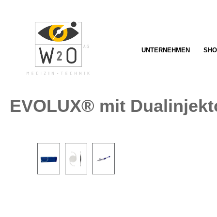
springen
Zur Hauptnavigation springen
UNTERNEHMEN
SHO
EVOLUX® mit Dualinjekt
Bildergalerie überspringen