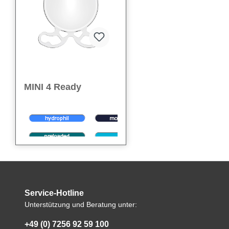
MINI 4 Ready
Die
Mini 4 Ready
i
st eine
hochwertige, bereits
vorgeladene monofokale
IOL mit asphärischer,
Service-Hotline
We care
– für starke und
bikonvexer Optik und
verlässliche Optionen in
hervorragender
Unterstützung und Beratung unter:
Ihrem OP.
Abbildungsqualität. Das
hydrophile Acrylmaterial mit
+49 (0) 7256 92 59 100