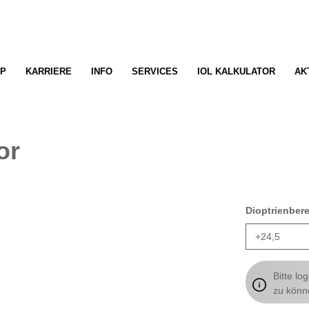
P
KARRIERE
INFO
SERVICES
IOL KALKULATOR
AK
or
Dioptrienber
Bitte lo
zu könn