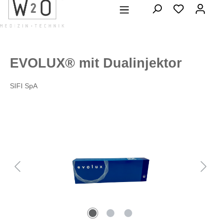
alt springen
EVOLUX® mit Dualinjektor
SIFI SpA
Bildergalerie überspringen