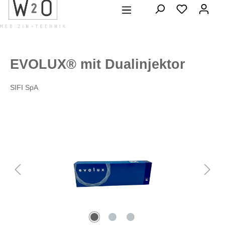
alt springen
EVOLUX® mit Dualinjektor
SIFI SpA
Bildergalerie überspringen