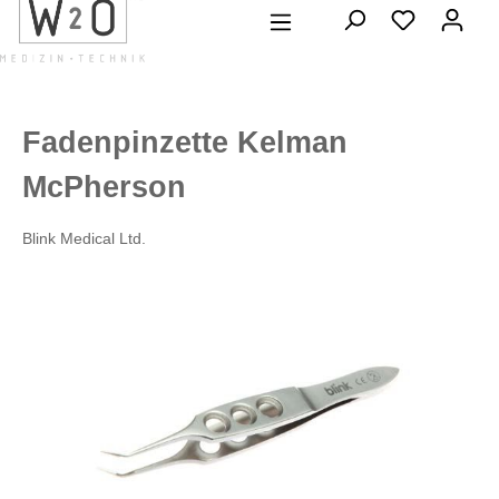
alt springen
Fadenpinzette Kelman
McPherson
Blink Medical Ltd.
Bildergalerie überspringen