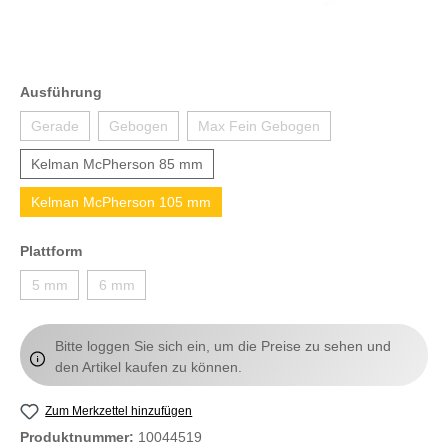
Ausführung
Gerade
Gebogen
Max Fein Gebogen
Kelman McPherson 85 mm
Kelman McPherson 105 mm
Plattform
5 mm
6 mm
Bitte loggen Sie sich ein, um die Preise zu sehen und
den Artikel kaufen zu können.
Zum Merkzettel hinzufügen
Produktnummer:
10044519