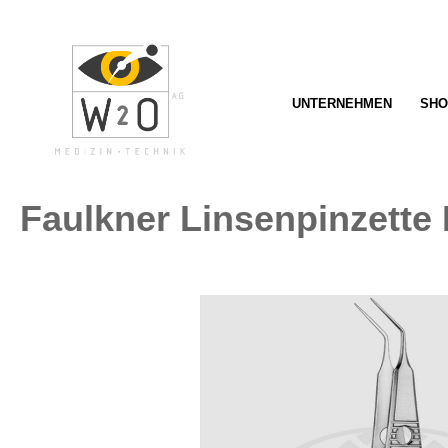
springen
Zur Hauptnavigation springen
UNTERNEHMEN
SHO
Faulkner Linsenpinzette
Bildergalerie überspringen