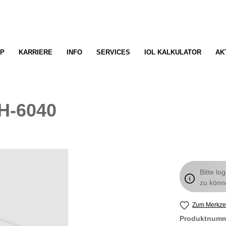
P
KARRIERE
INFO
SERVICES
IOL KALKULATOR
AK
 H-6040
Bitte lo
zu könn
Zum Merkzet
Produktnum