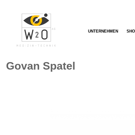
springen
Zur Hauptnavigation springen
UNTERNEHMEN
SHO
Govan Spatel
Bildergalerie überspringen