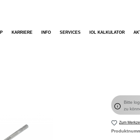
P
KARRIERE
INFO
SERVICES
IOL KALKULATOR
AK
Bitte lo
zu könn
Zum Merkzet
Produktnum