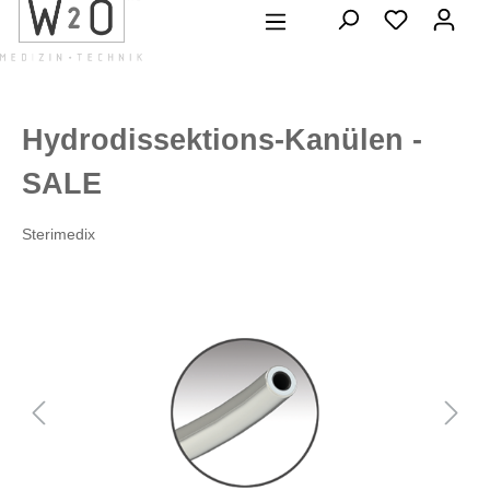
alt springen
Hydrodissektions-Kanülen -
SALE
Sterimedix
Bildergalerie überspringen