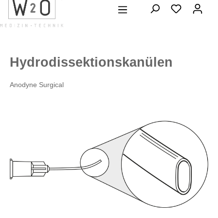
alt springen
Hydrodissektionskanülen
Anodyne Surgical
Bildergalerie überspringen