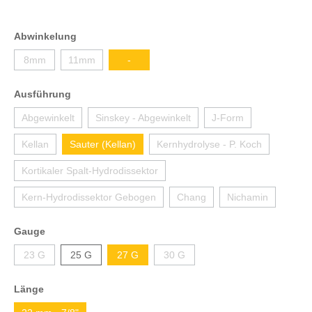
Abwinkelung
8mm
11mm
-
Ausführung
Abgewinkelt
Sinskey - Abgewinkelt
J-Form
Kellan
Sauter (Kellan)
Kernhydrolyse - P. Koch
Kortikaler Spalt-Hydrodissektor
Kern-Hydrodissektor Gebogen
Chang
Nichamin
Gauge
23 G
25 G
27 G
30 G
Länge