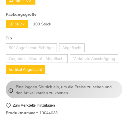
22 mm - 7/8"
Packungsgröße
10 Stück
100 Stück
Tip
50° Abgeflachte Schräge
Abgeflacht
Gegabelt - Stumpf - Abgeflacht
Verkürzte Abschrägung
Vertikal Abgeflacht
Bitte loggen Sie sich ein, um die Preise zu sehen und
den Artikel kaufen zu können.
Zum Merkzettel hinzufügen
Produktnummer:
10044638