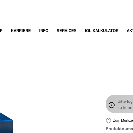
P
KARRIERE
INFO
SERVICES
IOL KALKULATOR
AK
Bitte lo
zu könn
Zum Merkzet
Produktnum