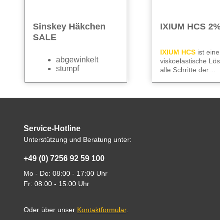
Sinskey Häkchen
IXIUM HCS 2
SALE
IXIUM HCS
ist eine
abgewinkelt
viskoelastische Lös
stumpf
alle Schritte der
Kataraktoperation,
We care
– für klare
basierend auf
2 %
optimalen Gewebe
Natriumhyaluron
und sichere Abläuf
2 % Chondroitinsu
Die 1-ml-Spritze lie
Alle technischen
ausreichend
Abverkauf wegen
Service-Hotline
Informationen find
Viskoelastikum für 
Restbestand - 2 Stk
Unterstützung und Beratung unter:
komplette Operatio
im
Datenblatt
erhältlich
+49 (0) 7256 92 59 100
Mo - Do: 08:00 - 17:00 Uhr
Fr: 08:00 - 15:00 Uhr
Oder über unser
Kontaktformular
.