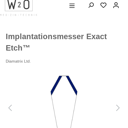
alt springen
Implantationsmesser Exact
Etch™
Diamatrix Ltd.
Bildergalerie überspringen