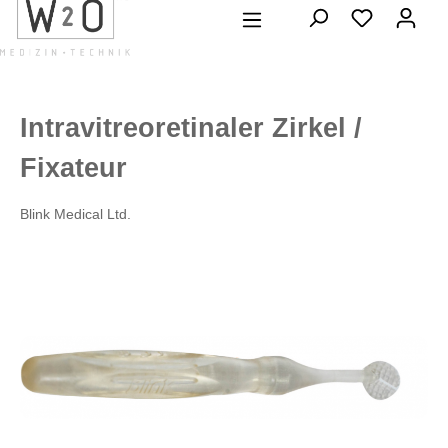
alt springen
Intravitreoretinaler Zirkel /
Fixateur
Blink Medical Ltd.
Bildergalerie überspringen