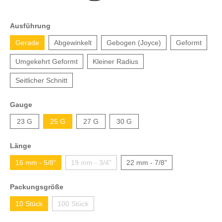
Ausführung
Gerade
Abgewinkelt
Gebogen (Joyce)
Geformt
Umgekehrt Geformt
Kleiner Radius
Seitlicher Schnitt
Gauge
23 G
25 G
27 G
30 G
Länge
16 mm - 5/8"
19 mm - 3/4"
22 mm - 7/8"
Packungsgröße
10 Stück
100 Stück