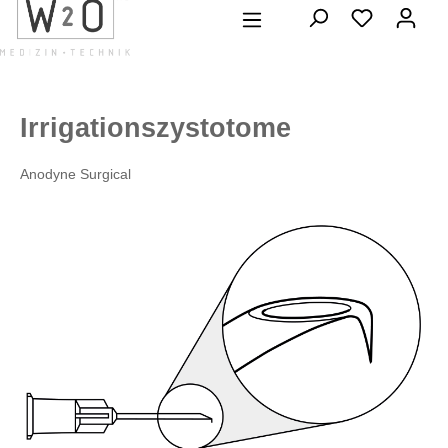
alt springen
Irrigationszystotome
Anodyne Surgical
Bildergalerie überspringen