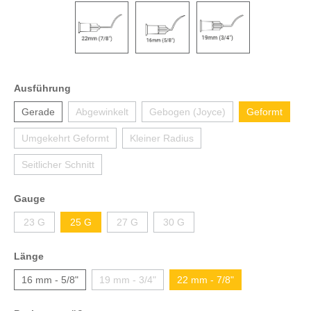
Ausführung
Gerade
Abgewinkelt
Gebogen (Joyce)
Geformt
Umgekehrt Geformt
Kleiner Radius
Seitlicher Schnitt
Gauge
23 G
25 G
27 G
30 G
Länge
16 mm - 5/8"
19 mm - 3/4"
22 mm - 7/8"