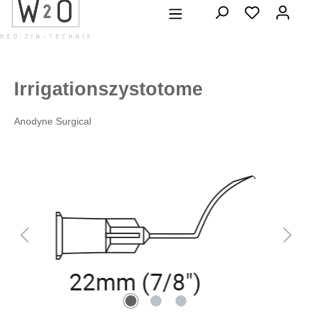
alt springen
Irrigationszystotome
Anodyne Surgical
Bildergalerie überspringen