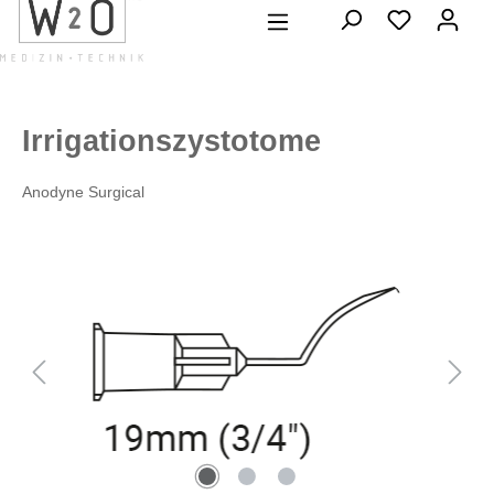
alt springen
Irrigationszystotome
Anodyne Surgical
Bildergalerie überspringen