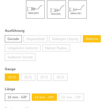
Ausführung
Gerade
Abgewinkelt
Gebogen (Joyce)
Geformt
Umgekehrt Geformt
Kleiner Radius
Seitlicher Schnitt
Gauge
23 G
25 G
27 G
30 G
Länge
16 mm - 5/8"
19 mm - 3/4"
22 mm - 7/8"