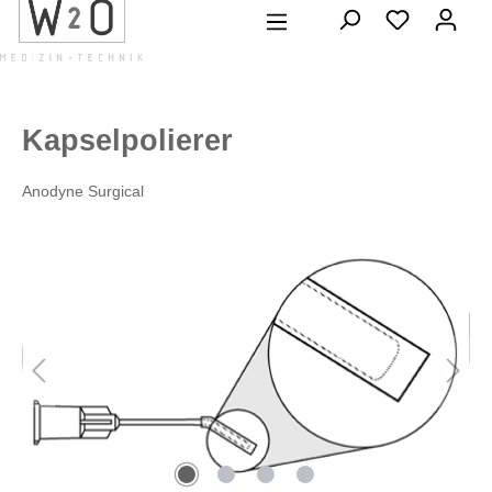
alt springen
Kapselpolierer
Anodyne Surgical
Bildergalerie überspringen