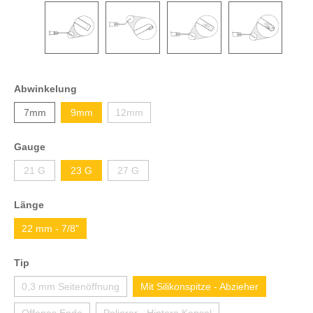
Abwinkelung
7mm
9mm
12mm
Gauge
21 G
23 G
27 G
Länge
22 mm - 7/8"
Tip
0,3 mm Seitenöffnung
Mit Silikonspitze - Abzieher
Offenes Ende
Polierer - Hintere Kapsel