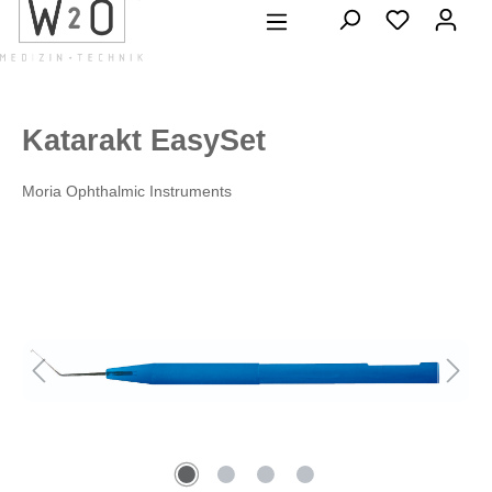
alt springen
Katarakt EasySet
Moria Ophthalmic Instruments
Bildergalerie überspringen