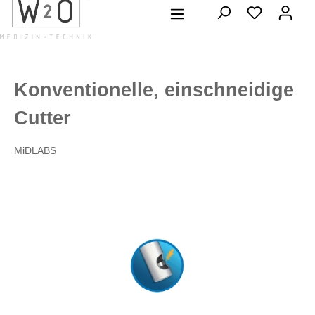
alt springen
Konventionelle, einschneidige
Cutter
MiDLABS
Bildergalerie überspringen