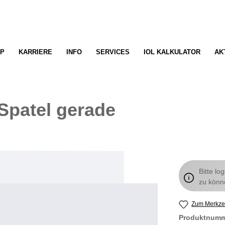
P
KARRIERE
INFO
SERVICES
IOL KALKULATOR
AK
patel gerade
Bitte lo
zu könn
Zum Merkzet
Produktnum