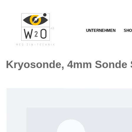
springen
Zur Hauptnavigation springen
UNTERNEHMEN
SHO
Kryosonde, 4mm Sonde S
Bildergalerie überspringen