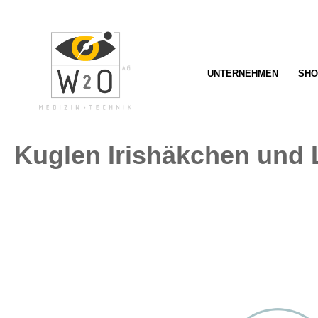
springen
Zur Hauptnavigation springen
UNTERNEHMEN
SHO
Kuglen Irishäkchen und 
Bildergalerie überspringen