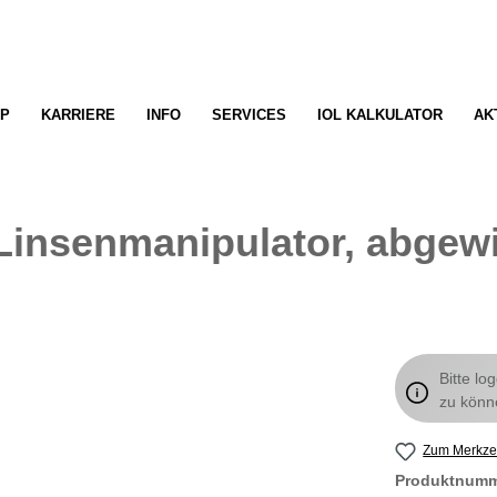
P
KARRIERE
INFO
SERVICES
IOL KALKULATOR
AK
Linsenmanipulator, abgewi
Bitte lo
zu könn
Zum Merkzet
Produktnum