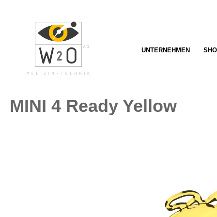
springen
Zur Hauptnavigation springen
UNTERNEHMEN
SHO
MINI 4 Ready Yellow
Bildergalerie überspringen