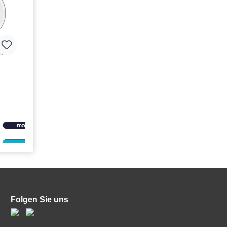
 eine
kale
Folgen Sie uns
 und
 in
Das