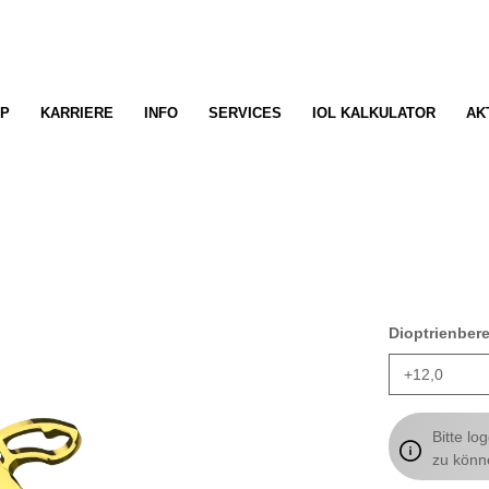
P
KARRIERE
INFO
SERVICES
IOL KALKULATOR
AK
Dioptrienber
Bitte lo
zu könn