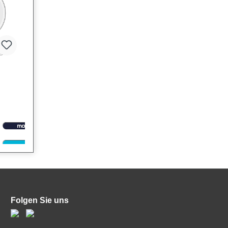
 eine
kale
Folgen Sie uns
 und
 in
Das