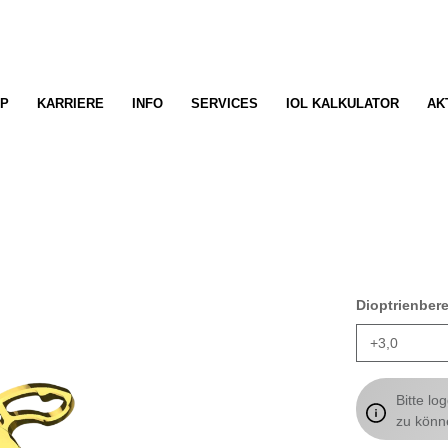
P
KARRIERE
INFO
SERVICES
IOL KALKULATOR
AK
Dioptrienber
Bitte lo
zu könn