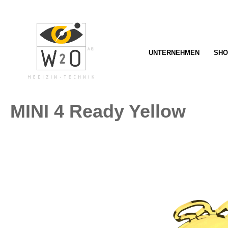
springen
Zur Hauptnavigation springen
UNTERNEHMEN
SHO
MINI 4 Ready Yellow
Bildergalerie überspringen