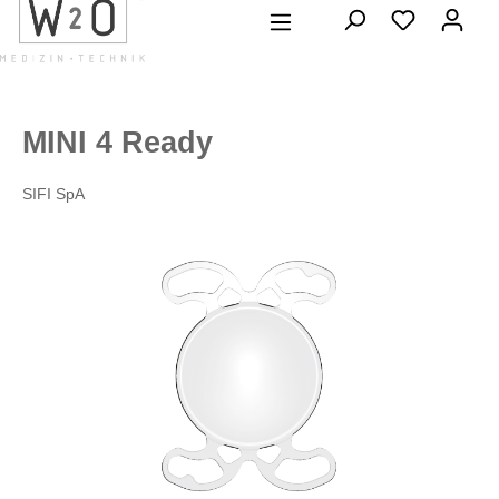
alt springen
MINI 4 Ready
SIFI SpA
Bildergalerie überspringen