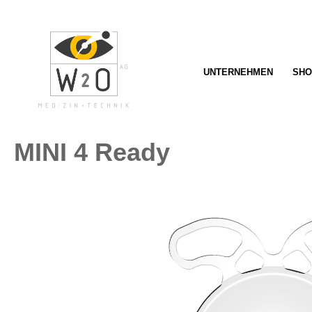
springen
Zur Hauptnavigation springen
UNTERNEHMEN
SHO
MINI 4 Ready
Bildergalerie überspringen