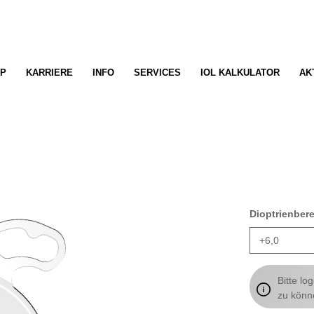
P
KARRIERE
INFO
SERVICES
IOL KALKULATOR
AK
Dioptrienber
Bitte lo
zu könn