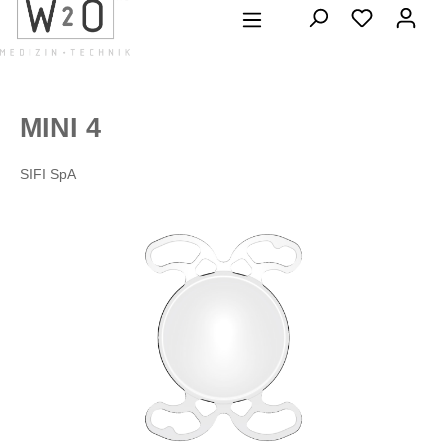
alt springen
MINI 4
SIFI SpA
Bildergalerie überspringen