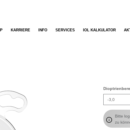
P
KARRIERE
INFO
SERVICES
IOL KALKULATOR
AK
Dioptrienber
Bitte lo
zu könn