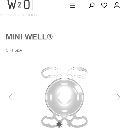
alt springen
MINI WELL®
SIFI SpA
Bildergalerie überspringen