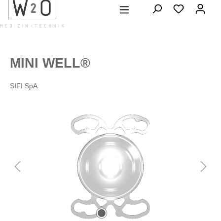
alt springen
MINI WELL®
SIFI SpA
Bildergalerie überspringen