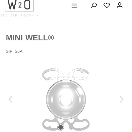
alt springen
MINI WELL®
SIFI SpA
Bildergalerie überspringen