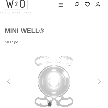
alt springen
MINI WELL®
SIFI SpA
Bildergalerie überspringen