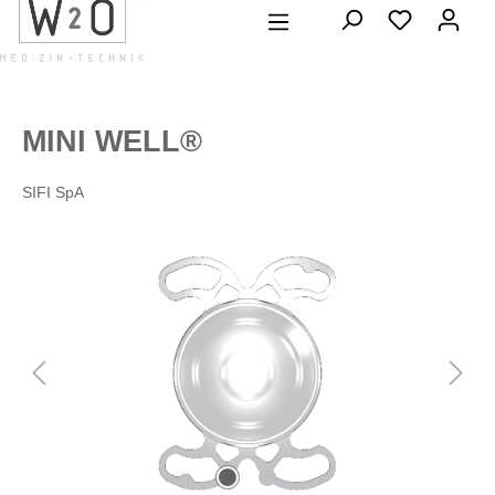
alt springen
MINI WELL®
SIFI SpA
Bildergalerie überspringen