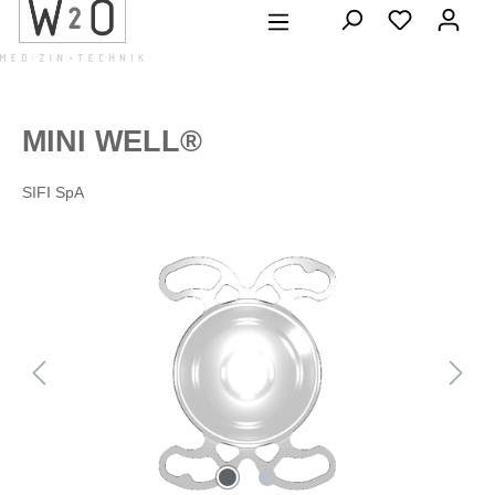
alt springen
MINI WELL®
SIFI SpA
Bildergalerie überspringen