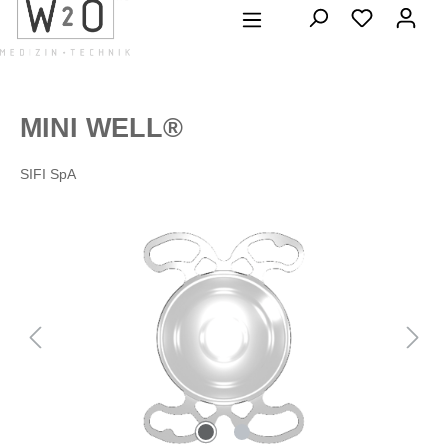
alt springen
MINI WELL®
SIFI SpA
Bildergalerie überspringen