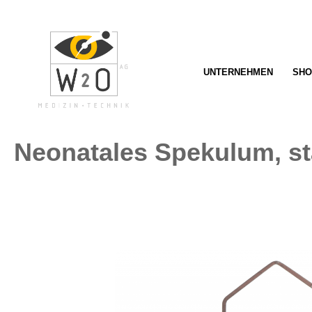
springen
Zur Hauptnavigation springen
UNTERNEHMEN
SHO
Neonatales Spekulum, sta
Bildergalerie überspringen