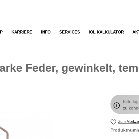
P
KARRIERE
INFO
SERVICES
IOL KALKULATOR
AK
rke Feder, gewinkelt, tem
Bitte lo
zu könn
Zum Merkzet
Produktnum