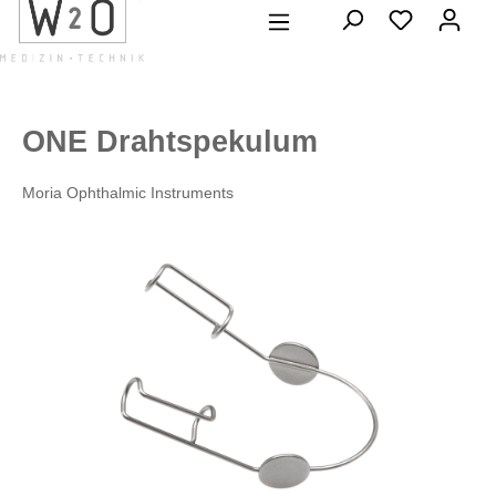
alt springen
ONE Drahtspekulum
Moria Ophthalmic Instruments
Bildergalerie überspringen