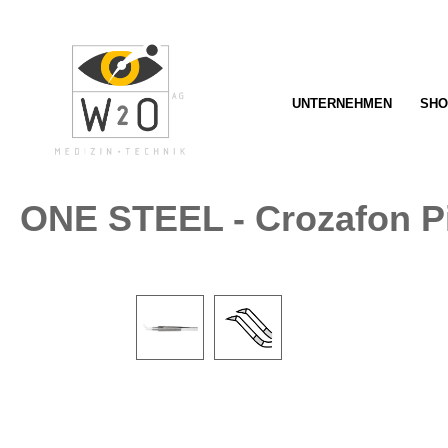
springen
Zur Hauptnavigation springen
UNTERNEHMEN
SHO
ONE STEEL - Crozafon Pi
Bildergalerie überspringen