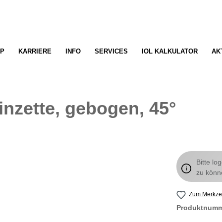
P
KARRIERE
INFO
SERVICES
IOL KALKULATOR
AK
nzette, gebogen, 45°
Bitte lo
zu könn
Zum Merkzet
Produktnum