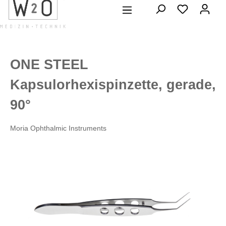
alt springen
ONE STEEL
Kapsulorhexispinzette, gerade,
90°
Moria Ophthalmic Instruments
Bildergalerie überspringen