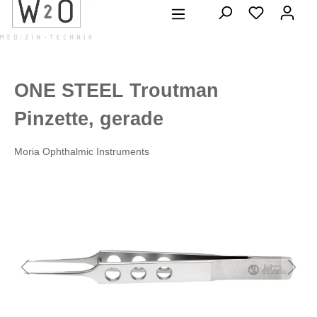
alt springen
ONE STEEL Troutman
Pinzette, gerade
Moria Ophthalmic Instruments
Bildergalerie überspringen