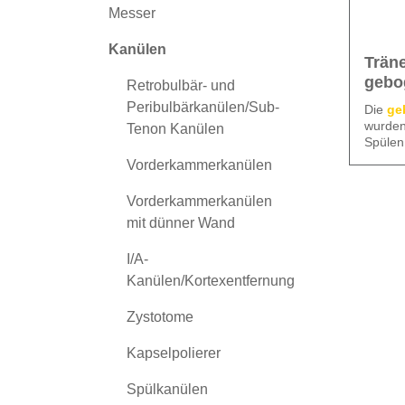
Messer
Kanülen
Trän
gebo
Retrobulbär- und
Peribulbärkanülen/Sub-
Die
ge
wurden
Tenon Kanülen
Spülen
Ihre a
Vorderkammerkanülen
We ca
ermögl
verläs
Einfüh
Vorderkammerkanülen
und OP
sichere
mit dünner Wand
klinisc
Gauge-
Alle t
sich f
I/A-
Option
Sie im
Kanülen/Kortexentfernung
Zystotome
Kapselpolierer
Spülkanülen