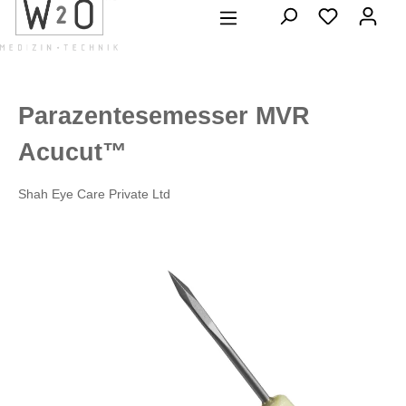
alt springen
Parazentesemesser MVR
Acucut™
Shah Eye Care Private Ltd
Bildergalerie überspringen